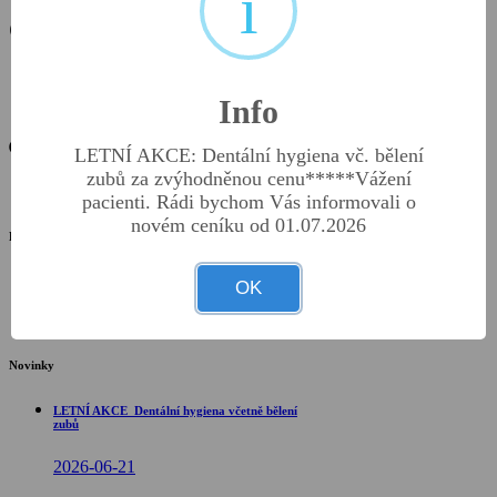
i
Ceník
Home
Ceník
Info
Ceník ošetření a služeb ke stažení
zde
.
LETNÍ AKCE: Dentální hygiena vč. bělení
zubů za zvýhodněnou cenu*****Vážení
pacienti. Rádi bychom Vás informovali o
novém ceníku od 01.07.2026
Kontakty
+420 770 691 710
OK
parondo@cekofin.cz
Tř. Budovatelů 1996 Most
Novinky
LETNÍ AKCE_Dentální hygiena včetně bělení
zubů
2026-06-21