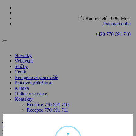
Tř. Budovatelů 1996, Most
Pracovní doba
+420 770 691 710
Novinky
Vybavení
Služby
Ceník
Rentgenové pracoviště
Pracovní příležitosti
Klinika
Online rezervace
Kontakty
Recepce 770 691 710
Recepce 770 691 711
+420 770 691 710
+420 770 691 711
parondo@cekofin.cz