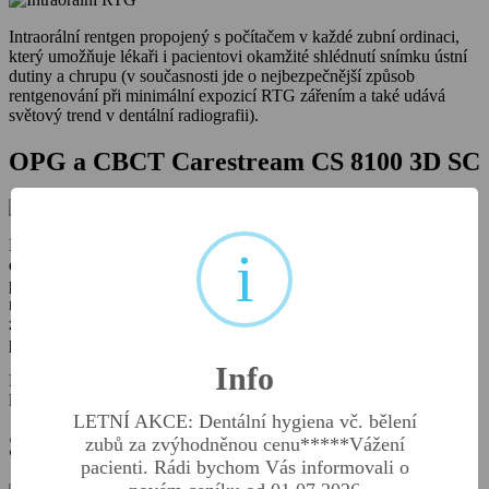
Intraorální rentgen propojený s počítačem v každé zubní ordinaci,
který umožňuje lékaři i pacientovi okamžité shlédnutí snímku ústní
dutiny a chrupu (v současnosti jde o nejbezpečnější způsob
rentgenování při minimální expozicí RTG zářením a také udává
světový trend v dentální radiografii).
OPG a CBCT Carestream CS 8100 3D SC
Kvalitní rentgenový snímek je naprosto nutný pro správnou
i
diagnostiku, je nedílnou součástí komplexního vyšetření při zubní
prohlídce. Lékař bez něj není schopen odhalit mezizubní kazy,
nemůže posoudit stav závěsného aparátu zubu, stav kosti a případné
záněty kolem zubních kořenů, je nezbytný i pro onkologickou
prevenci.
Info
Rentgenový snímek odhalí problém v počátku a umožní včasné
léčení.
LETNÍ AKCE: Dentální hygiena vč. bělení
3D skener CS 3600
zubů za zvýhodněnou cenu*****Vážení
pacienti. Rádi bychom Vás informovali o