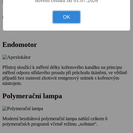
novém ceníku od 01.07.2026
Intraorální 3D skener dává možnost získání kvalitních dat pro
protetické, ortodontické nebo implantologické případy.
OK
Endomotor
Přístroj sloužící k měření délky kořenového kanálku na principu
měření odporu střídavého proudu při průchodu tkáněmi, ve většině
případů bez nutnosti zhotovit rentgenový snímek s kořenovým
nástrojem.
Polymerační lampa
Moderní bezdrátová polymerační lampa nabízí celkem 6
polymeračních programů včetně režimu „softstart“.