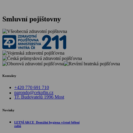
Smluvní pojištovny
Kontakty
+420 770 691 710
parondo@cekofin.cz
Tř. Budovatelů 1996 Most
Novinky
LETNÍ AKCE_Dentální hygiena včetně bělení
zubů