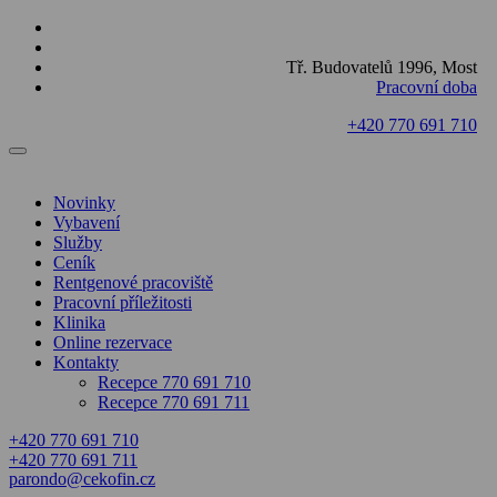
Tř. Budovatelů 1996, Most
Pracovní doba
+420 770 691 710
Novinky
Vybavení
Služby
Ceník
Rentgenové pracoviště
Pracovní příležitosti
Klinika
Online rezervace
Kontakty
Recepce 770 691 710
Recepce 770 691 711
+420 770 691 710
+420 770 691 711
parondo@cekofin.cz