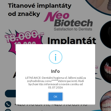
i
Info
LETNÍ AKCE: Dentální hygiena vč. bělení zubů za
zvýhodněnou cenu*****Vážení pacienti. Rádi
bychom Vás informovali o novém ceníku od
01.07.2026
OK