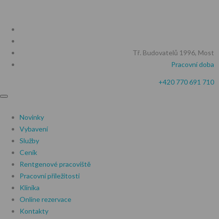
Tř. Budovatelů 1996, Most
Pracovní doba
+420 770 691 710
Novinky
Vybavení
Služby
Ceník
Rentgenové pracoviště
Pracovní příležitosti
Klinika
Online rezervace
Kontakty