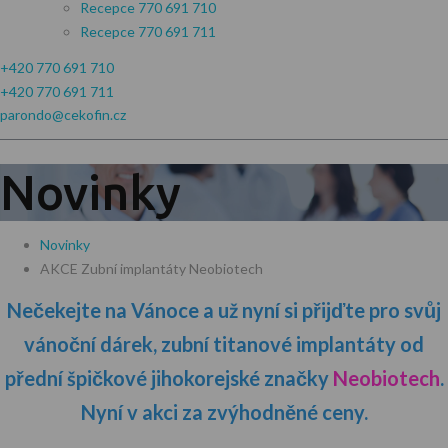
Recepce 770 691 710
Recepce 770 691 711
+420 770 691 710
+420 770 691 711
parondo@cekofin.cz
Novinky
Novinky
AKCE Zubní implantáty Neobiotech
Nečekejte na Vánoce a už nyní si přijďte pro svůj
vánoční dárek, zubní titanové implantáty od
přední špičkové jihokorejské značky
Neobiotech
.
Nyní v akci za zvýhodněné ceny.